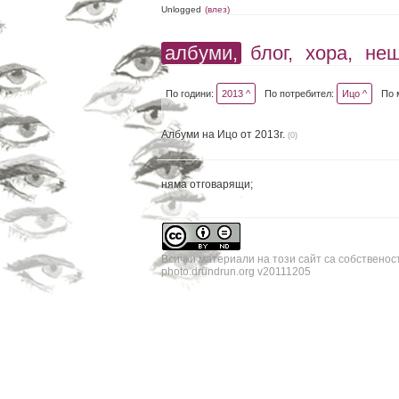
Unlogged
(влез)
албуми,
блог,
хора,
не
По години:
2013 ^
По потребител:
Ицо ^
По 
Албуми на Ицо от 2013г.
(0)
няма отговарящи;
Всички материали на този сайт са собственос
photo.drundrun.org v20111205