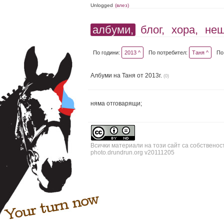
Unlogged
(влез)
албуми,
блог,
хора,
не
По години:
2013 ^
По потребител:
Таня ^
По
Албуми на Таня от 2013г.
(0)
няма отговарящи;
Всички материали на този сайт са собственос
photo.drundrun.org v20111205