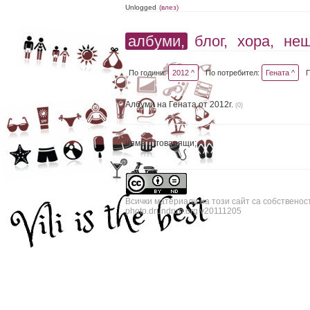
Unlogged
(влез)
албуми,
блог,
хора,
не
По години:
2012 ^
По потребител:
Гената ^
Албуми на Гената от 2012г.
(0)
няма отговарящи;
Всички материали на този сайт са собственос
photo.drundrun.org v20111205