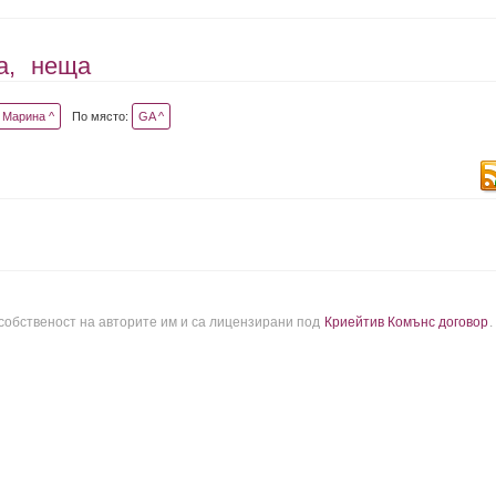
а,
неща
Марина ^
По място:
GA ^
 собственост на авторите им и са лицензирани под
Криейтив Комънс договор
.