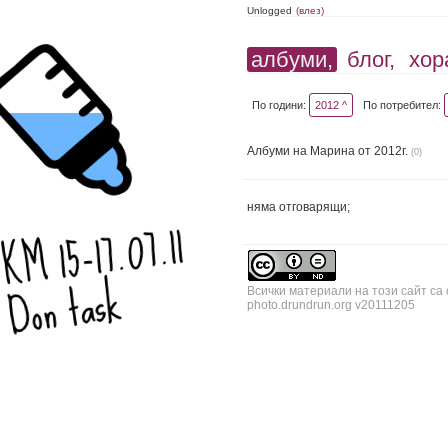
Unlogged
(влез)
албуми,
блог,
хор
По години:
2012 ^
По потребител:
Албуми на Марина от 2012г.
(0)
няма отговарящи;
Всички материали на този сайт са
photo.drundrun.org v20111205