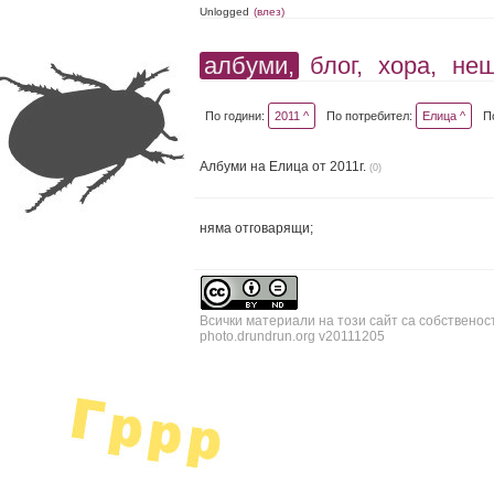
Unlogged
(влез)
албуми,
блог,
хора,
не
По години:
2011 ^
По потребител:
Елица ^
П
Албуми на Елица от 2011г.
(0)
няма отговарящи;
Всички материали на този сайт са собственос
photo.drundrun.org v20111205