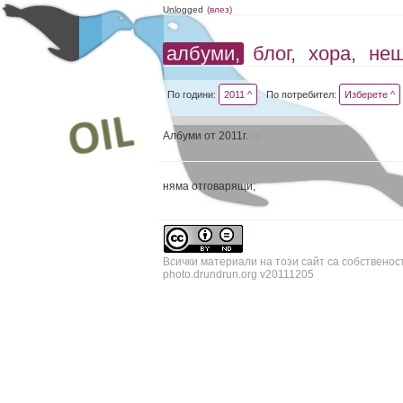
Unlogged
(влез)
албуми,
блог,
хора,
не
По години:
2011 ^
По потребител:
Изберете ^
Албуми от 2011г.
(0)
няма отговарящи;
Всички материали на този сайт са собственос
photo.drundrun.org v20111205