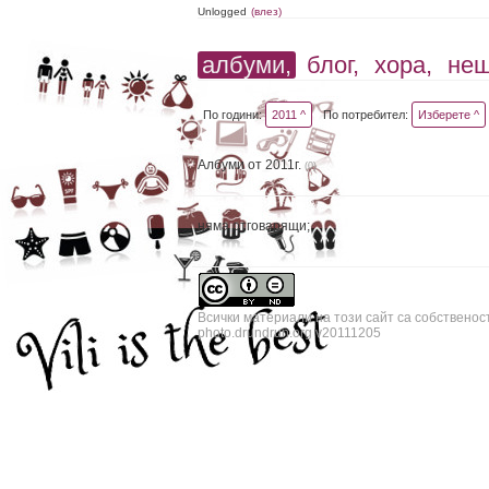
Unlogged
(влез)
албуми,
блог,
хора,
не
По години:
2011 ^
По потребител:
Изберете ^
Албуми от 2011г.
(0)
няма отговарящи;
Всички материали на този сайт са собственос
photo.drundrun.org v20111205