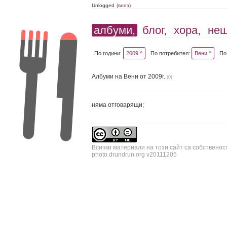
Unlogged
(влез)
албуми,
блог,
хора,
не
По години:
2009 ^
По потребител:
Вени ^
По
Албуми на Вени от 2009г.
(0)
няма отговарящи;
Всички материали на този сайт са собственос
photo.drundrun.org v20111205