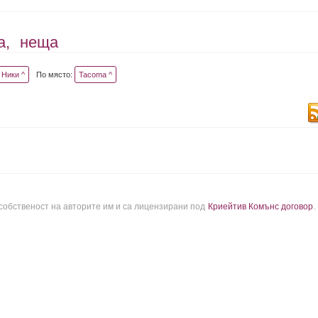
а,
неща
Ники ^
По място:
Tacoma ^
 собственост на авторите им и са лицензирани под
Криейтив Комънс договор
.