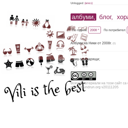
Unlogged
(влез)
албуми,
блог,
хор
По години:
2008 ^
По потребител:
Албуми на Ники от 2008г.
(0)
няма отговарящи;
Всички материали на този сайт са
photo.drundrun.org v20111205