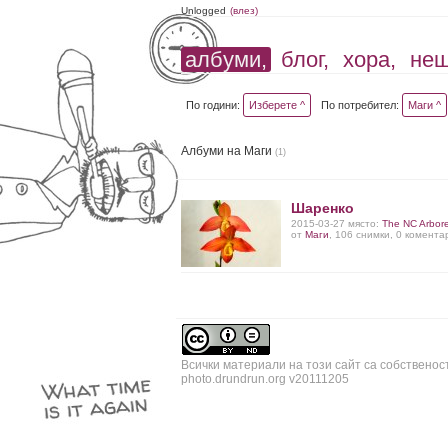
Unlogged
(влез)
албуми,
блог,
хора,
не
По години:
Изберете ^
По потребител:
Маги ^
Албуми на Маги
(1)
Шаренко
2015-03-27 място:
The NC Arbor
от
Маги
, 106 снимки, 0 комента
Всички материали на този сайт са собственос
photo.drundrun.org v20111205