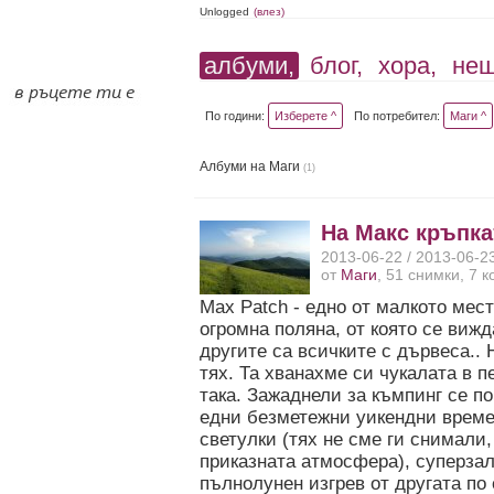
Unlogged
(влез)
албуми,
блог,
хора,
не
По години:
Изберете ^
По потребител:
Маги ^
Албуми на Маги
(1)
На Макс кръпка
2013-06-22 / 2013-06-2
от
Маги
, 51 снимки, 7 
Max Patch - едно от малкото мест
огромна поляна, от която се вижд
другите са всичките с дървеса..
тях. Та хванахме си чукалата в 
така. Зажаднели за къмпинг се п
едни безметежни уикендни времен
светулки (тях не сме ги снимали
приказната атмосфера), суперзал
пълнолунен изгрев от другата по 