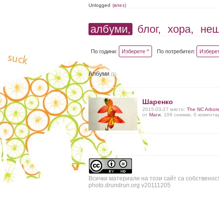
Unlogged
(влез)
албуми,
блог,
хора,
не
По години:
Изберете ^
По потребител:
Изберет
Албуми
(1)
Шаренко
2015-03-27 място:
The NC Arbor
от
Маги
, 106 снимки, 0 комента
Всички материали на този сайт са собственос
photo.drundrun.org v20111205