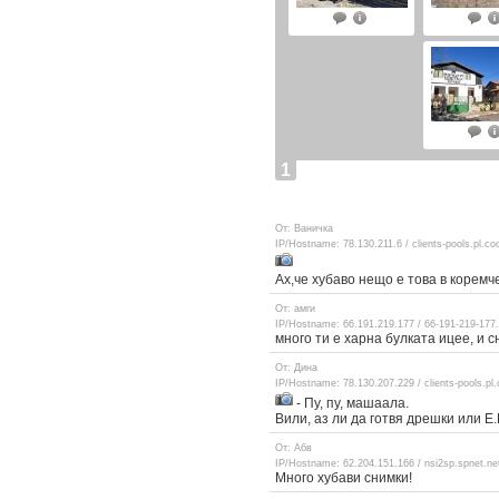
1
От: Ваничка
IP/Hostname: 78.130.211.6 / clients-pools.pl.
Ах,че хубаво нещо е това в коремче
От: амги
IP/Hostname: 66.191.219.177 / 66-191-219-17
много ти е харна булката ицее, и 
От: Дина
IP/Hostname: 78.130.207.229 / clients-pools.p
- Пу, пу, машаала.
Вили, аз ли да готвя дрешки или Е
От: Абв
IP/Hostname: 62.204.151.166 / nsi2sp.spnet.
Много хубави снимки!