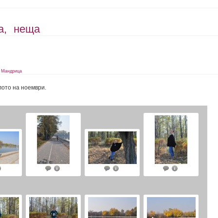
а,
неща
,
Мандрица
лото на ноември.