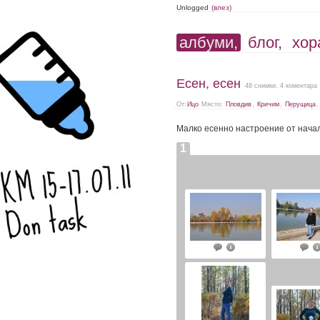
Unlogged
(влез)
албуми,
блог,
хор
Есен, есен
48 снимки, 4 коментара
От:
Ицо
Място:
Пловдив
,
Кричим
,
Перущица
Малко есенно настроение от нача
1