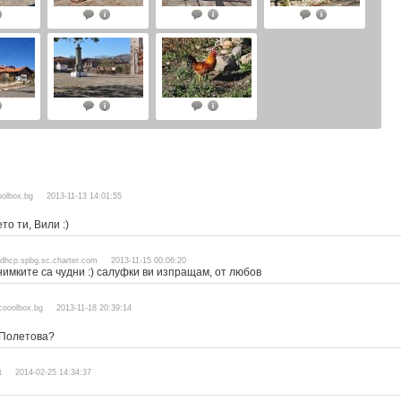
cooolbox.bg 2013-11-13 14:01:55
то ти, Вили :)
7.dhcp.spbg.sc.charter.com 2013-11-15 00:06:20
снимките са чудни :) салуфки ви изпращам, от любов
l.cooolbox.bg 2013-11-18 20:39:14
.Полетова?
net 2014-02-25 14:34:37