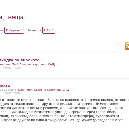
а,
неща
ел:
Изберете ^
По място:
САЩ ^
зходка по високото
Art Loeb Trail
,
Северна Каролина
,
САЩ
и, 4 коментара
пката
-06-23 място:
Max Patch
,
Северна Каролина
,
САЩ
и, 7 коментара
о от малкото места, на които билото на планината е огромна поляна, от която
адуса от всичко наоколо.. другите са всичките с дървеса.. Не може човек
ахме си чукалата в петък и решихме, че не може повече така. Зажаднели за
отпрашихме към едни безметежни уикендни времена, сред треви, билки,
нимали, но съвсем допринасяха за приказната атмосфера), суперзалез от
изгрев от другата по едно и също време.. ех.. да можех да споделя и с вас