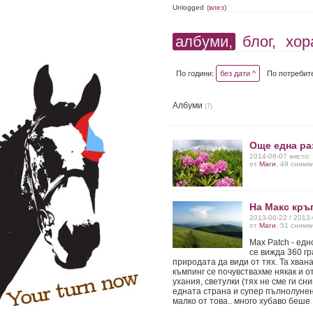
Unlogged
(влез)
албуми,
блог,
хор
По години:
без дати ^
По потребит
Албуми
(7)
Още една ра
2014-06-07 място:
от
Маги
, 49 снимк
На Макс кръ
2013-06-22 / 2013
от
Маги
, 51 снимк
Max Patch - едн
се вижда 360 гр
природата да види от тях. Та хван
къмпинг се почувствахме някак и 
ухания, светулки (тях не сме ги с
едната страна и супер пълнолунен 
малко от това.. много хубаво беше