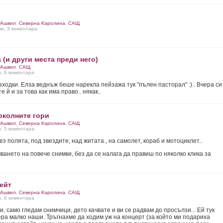
Ашвил
,
Северна Каролина
,
САЩ
ки, 3 коментара
 (и други места преди него)
Ашвил
,
САЩ
и, 6 коментара
ходки. Елза веднъж беше нарекла пейзажа тук "пълен пасторал" :).. Вчера си
 й и за това как има право.. някак..
околните гори
Ашвил
,
Северна Каролина
,
САЩ
и, 5 коментара
ез полята, под звездите, над житата., на самолет, кораб и мотоциклет..
чването на повече снимки, без да се налага да правиш по няколко клика за
ейт
Ашвил
,
Северна Каролина
,
САЩ
и, 6 коментара
, само гледам снимчици, дето качвате и ви се радвам до просълзи... Ей тук
ера малко наши. Тръгнахме да ходим уж на концерт (за който ми подариха