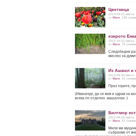
Цветница
2013-04-21 място:
от
Маги
, 136 сним
езерото Енка
2012-10-12 място:
от
Маги
, 70 снимк
Следобедни раз
мислех за думите
Из Ашвил и 
2012-09-30 място:
от
Маги
, 43 снимк
През горите, пр
(Иваначур, да си жив и здрав за ка
всяка по отделно. машаллах :)
Билтмор ест
2012-09-28 място:
от
Маги
, 47 снимк
Мили ми муцунки
събрахме от вч