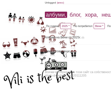
Unlogged
(влез)
албуми,
блог,
хора,
не
По години:
2025 ^
По потребител:
Вени ^
По
Албуми на Вени от 2025г.
(0)
няма отговарящи;
Всички материали на този сайт са собственос
photo.drundrun.org v20111205