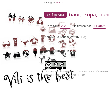
Unlogged
(влез)
албуми,
блог,
хора,
не
По години:
2025 ^
По потребител:
Гената ^
Албуми на Гената от 2025г.
(0)
няма отговарящи;
Всички материали на този сайт са собственос
photo.drundrun.org v20111205