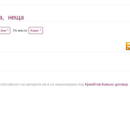
а,
неща
Ани ^
По място:
Koper ^
 собственост на авторите им и са лицензирани под
Криейтив Комънс договор
.