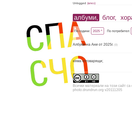
Unlogged
(влез)
албуми,
блог,
хор
По години:
2025 ^
По потребител:
Албуми на Ани от 2025г.
(0)
няма отговарящи;
Всички материали на този сайт са
photo.drundrun.org v20111205