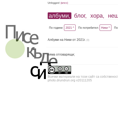
Unlogged
(влез)
албуми,
блог,
хора,
не
По години:
2021 ^
По потребител:
Ники ^
По
Албуми на Ники от 2021г.
(0)
няма отговарящи;
Всички материали на този сайт са собственос
photo.drundrun.org v20111205