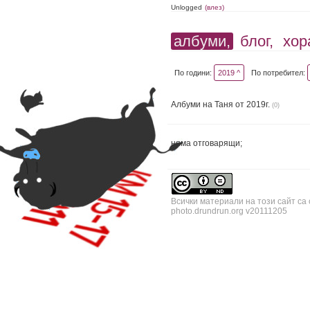
Unlogged
(влез)
албуми,
блог,
хор
По години:
2019 ^
По потребител:
Албуми на Таня от 2019г.
(0)
няма отговарящи;
Всички материали на този сайт са
photo.drundrun.org v20111205