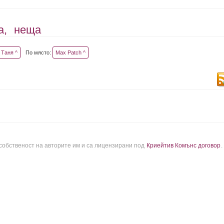
а,
неща
Таня ^
По място:
Max Patch ^
 собственост на авторите им и са лицензирани под
Криейтив Комънс договор
.