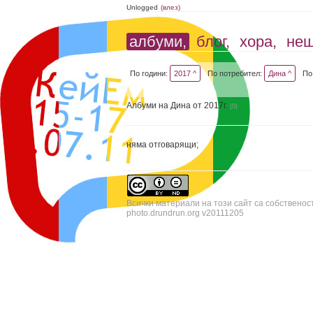
Unlogged
(влез)
албуми,
блог,
хора,
не
По години:
2017 ^
По потребител:
Дина ^
По
Албуми на Дина от 2017г.
(0)
няма отговарящи;
Всички материали на този сайт са собственос
photo.drundrun.org v20111205