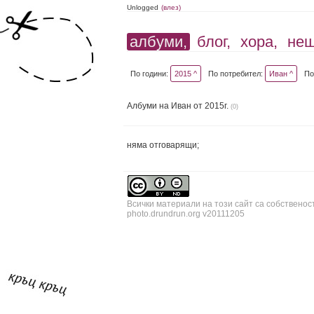
Unlogged
(влез)
албуми,
блог,
хора,
не
По години:
2015 ^
По потребител:
Иван ^
По
Албуми на Иван от 2015г.
(0)
няма отговарящи;
Всички материали на този сайт са собственос
photo.drundrun.org v20111205