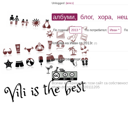
Unlogged
(влез)
албуми,
блог,
хора,
не
По години:
2013 ^
По потребител:
Иван ^
По
Албуми на Иван от 2013г.
(0)
няма отговарящи;
Всички материали на този сайт са собственос
photo.drundrun.org v20111205