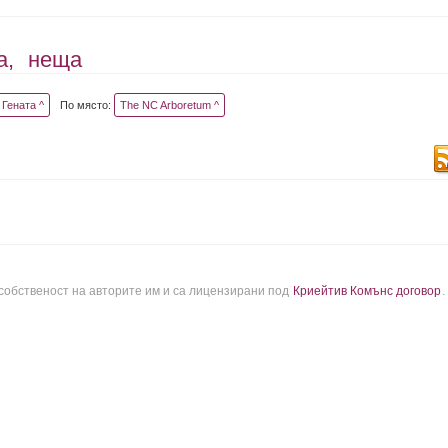
а,
неща
Гената ^
По място:
The NC Arboretum ^
 собственост на авторите им и са лицензирани под
Криейтив Комънс договор
.