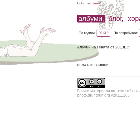
Unlogged
(влез)
албуми,
блог,
хор
По години:
2013 ^
По потребител:
Албуми на Гената от 2013г.
(0)
няма отговарящи;
Всички материали на този сайт са
photo.drundrun.org v20111205