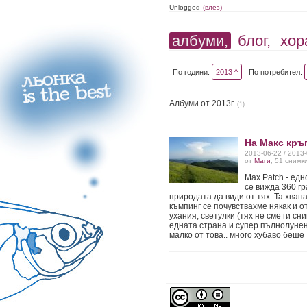
Unlogged
(влез)
албуми,
блог,
хор
По години:
2013 ^
По потребител:
Албуми от 2013г.
(1)
На Макс кръ
2013-06-22 / 2013
от
Маги
, 51 снимк
Max Patch - едн
се вижда 360 гр
природата да види от тях. Та хван
къмпинг се почувствахме някак и 
ухания, светулки (тях не сме ги с
едната страна и супер пълнолунен 
малко от това.. много хубаво беше