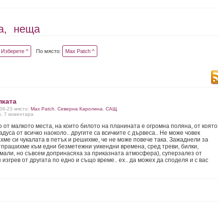
а,
неща
Изберете ^
По място:
Max Patch ^
пката
-06-23 място:
Max Patch
,
Северна Каролина
,
САЩ
и, 7 коментара
о от малкото места, на които билото на планината е огромна поляна, от която
адуса от всичко наоколо.. другите са всичките с дървеса.. Не може човек
ахме си чукалата в петък и решихме, че не може повече така. Зажаднели за
отпрашихме към едни безметежни уикендни времена, сред треви, билки,
нимали, но съвсем допринасяха за приказната атмосфера), суперзалез от
изгрев от другата по едно и също време.. ех.. да можех да споделя и с вас