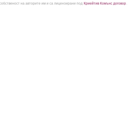
 собственост на авторите им и са лицензирани под
Криейтив Комънс договор
.