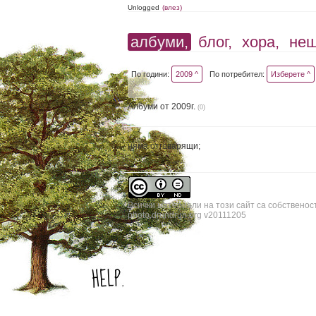
Unlogged
(влез)
албуми,
блог,
хора,
не
По години:
2009 ^
По потребител:
Изберете ^
Албуми от 2009г.
(0)
няма отговарящи;
Всички материали на този сайт са собственос
photo.drundrun.org v20111205