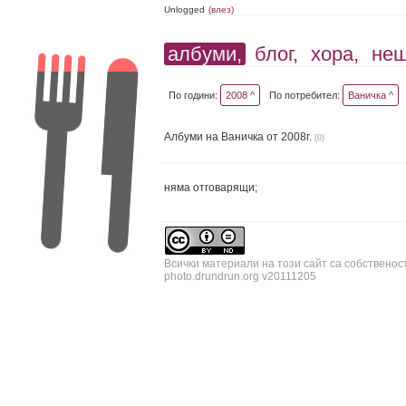
Unlogged
(влез)
албуми,
блог,
хора,
не
По години:
2008 ^
По потребител:
Ваничка ^
Албуми на Ваничка от 2008г.
(0)
няма отговарящи;
Всички материали на този сайт са собственос
photo.drundrun.org v20111205