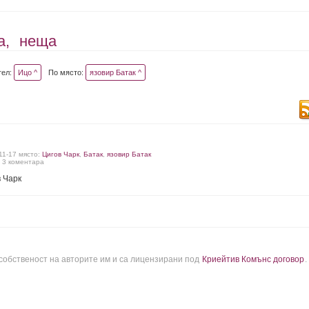
а,
неща
тел:
Ицо ^
По място:
язовир Батак ^
-11-17 място:
Цигов Чарк
,
Батак
,
язовир Батак
, 3 коментара
в Чарк
 собственост на авторите им и са лицензирани под
Криейтив Комънс договор
.