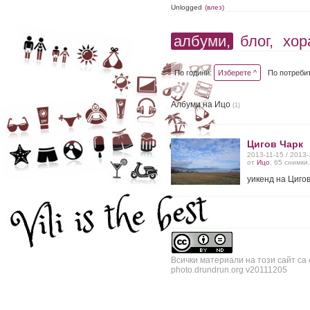
Unlogged
(влез)
албуми,
блог,
хор
По години:
Изберете ^
По потреби
Албуми на Ицо
(1)
Цигов Чарк
2013-11-15 / 2013
от
Ицо
, 65 снимки
уикенд на Циго
Всички материали на този сайт са
photo.drundrun.org v20111205