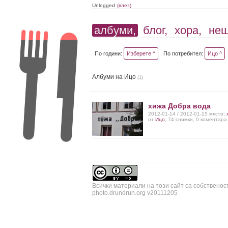
Unlogged
(влез)
албуми,
блог,
хора,
не
По години:
Изберете ^
По потребител:
Ицо ^
Албуми на Ицо
(1)
хижа Добра вода
2012-01-14 / 2012-01-15 място:
от
Ицо
, 74 снимки, 0 коментара
Всички материали на този сайт са собственос
photo.drundrun.org v20111205