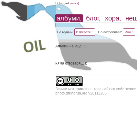
Unlogged
(влез)
албуми,
блог,
хора,
не
По години:
Изберете ^
По потребител:
Ицо ^
Албуми на Ицо
(0)
няма отговарящи;
Всички материали на този сайт са собственос
photo.drundrun.org v20111205