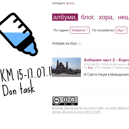
Unlogged
(влез)
албуми,
блог,
хора,
не
По години:
Изберете ^
По потребител:
Ицо ^
Албуми на Ицо
(1)
Албания част 2 - Кор
2011-04-02 / 2011-04-04 място:
от
Ицо
, 274 снимки, 0 коментар
И Свети Наум в Македония
Всички материали на този сайт са собственос
photo.drundrun.org v20111205