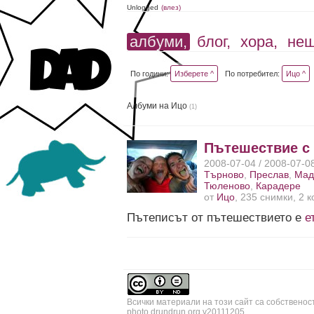
Unlogged
(влез)
албуми,
блог,
хора,
не
По години:
Изберете ^
По потребител:
Ицо ^
Албуми на Ицо
(1)
Пътешествие с
2008-07-04 / 2008-07-0
Търново
,
Преслав
,
Мад
Тюленово
,
Карадере
от
Ицо
, 235 снимки, 2 
Пътеписът от пътешествието е
е
Всички материали на този сайт са собственос
photo.drundrun.org v20111205