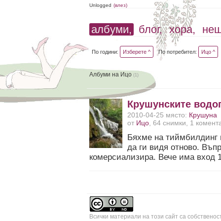
Unlogged
(влез)
албуми,
блог,
хора,
не
По години:
Изберете ^
По потребител:
Ицо ^
Албуми на Ицо
(1)
Крушунските водо
2010-04-25 място:
Крушуна
от
Ицо
, 64 снимки, 1 комент
Бяхме на тиймбилдинг 
да ги видя отново. Въпр
комерсиализира. Вече има вход 1
Всички материали на този сайт са собственос