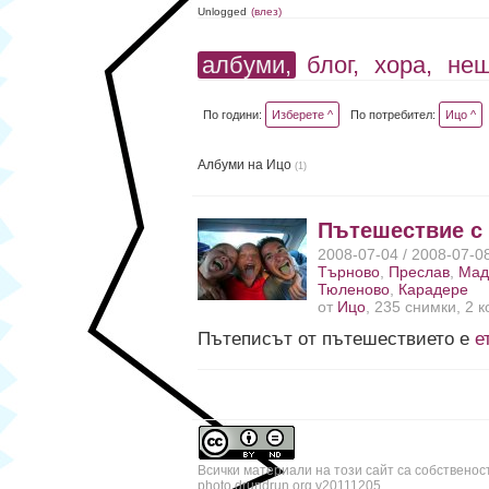
Unlogged
(влез)
албуми,
блог,
хора,
не
По години:
Изберете ^
По потребител:
Ицо ^
Албуми на Ицо
(1)
Пътешествие с
2008-07-04 / 2008-07-0
Търново
,
Преслав
,
Мад
Тюленово
,
Карадере
от
Ицо
, 235 снимки, 2 
Пътеписът от пътешествието е
е
Всички материали на този сайт са собственос
photo.drundrun.org v20111205