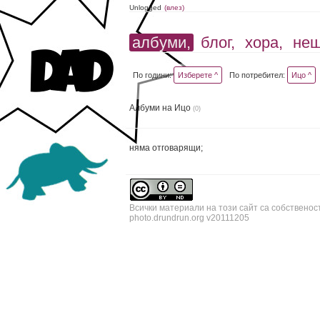
Unlogged
(влез)
албуми,
блог,
хора,
не
По години:
Изберете ^
По потребител:
Ицо ^
Албуми на Ицо
(0)
няма отговарящи;
Всички материали на този сайт са собственос
photo.drundrun.org v20111205