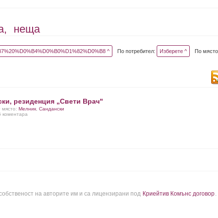
а,
неща
7%20%D0%B4%D0%B0%D1%82%D0%B8 ^
По потребител:
Изберете ^
По място
ски, резиденция „Свети Врач"
0 място:
Мелник
,
Сандански
 6 коментара
 собственост на авторите им и са лицензирани под
Криейтив Комънс договор
.