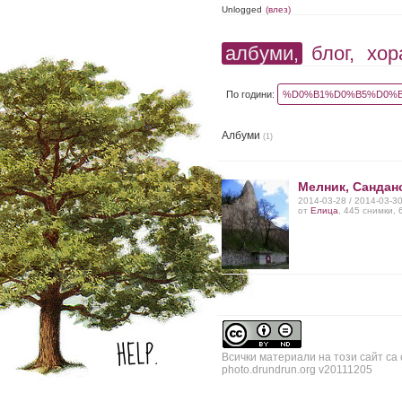
Unlogged
(влез)
албуми,
блог,
хор
По години:
%D0%B1%D0%B5%D0%B
Албуми
(1)
Мелник, Сандан
2014-03-28 / 2014-03-3
от
Елица
, 445 снимки,
Всички материали на този сайт са
photo.drundrun.org v20111205