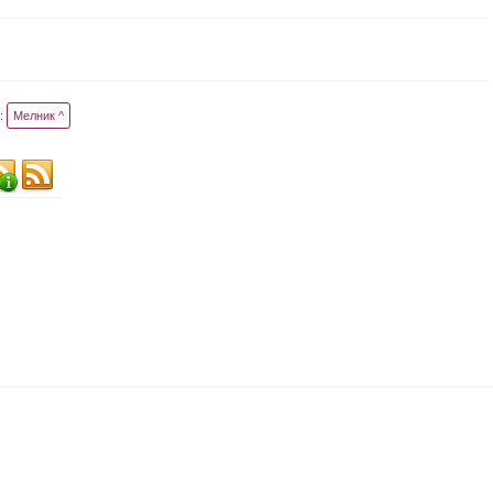
:
Мелник ^