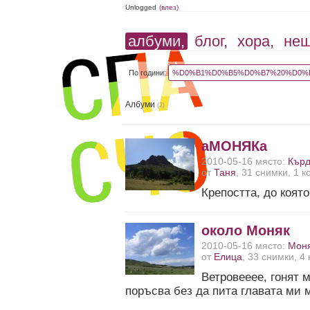
Unlogged
(влез)
албуми,
блог,
хора,
не
По години:
%D0%B1%D0%B5%D0%B7%20%D0%B
Албуми
(2)
аМОНЯКа
2010-05-16 място:
Кър
от
Таня
, 31 снимки, 1 
Крепостта, до която
около Моняк
2010-05-16 място:
Мон
от
Елица
, 33 снимки, 4
Ветровееее, гонят 
поръсва без да пита главата ми 