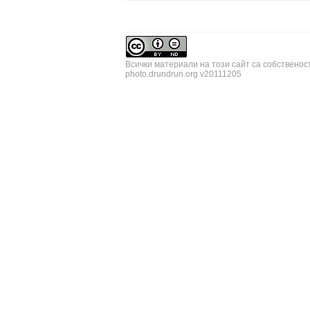
Всички материали на този сайт са собственос
photo.drundrun.org v20111205