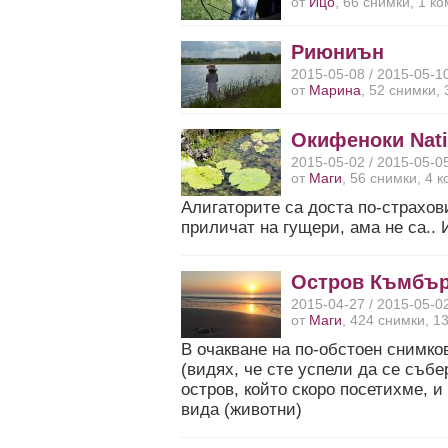
от
Ицо
, 66 снимки, 1 к
Риюниън
2015-05-08 / 2015-05-1
от
Марина
, 52 снимки,
Окифеноки Natio
2015-05-02 / 2015-05-0
от
Маги
, 56 снимки, 4 
Алигаторите са доста по-страхов
приличат на гущери, ама не са..
Остров Къмбъ
2015-04-27 / 2015-05-0
от
Маги
, 424 снимки, 1
В очакване на по-обстоен снимко
(видях, че сте успели да се събе
остров, който скоро посетихме, и
вида (животни)