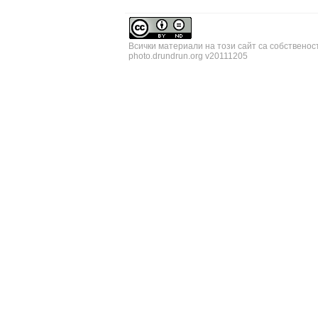
Всички материали на този сайт са собственос
photo.drundrun.org v20111205