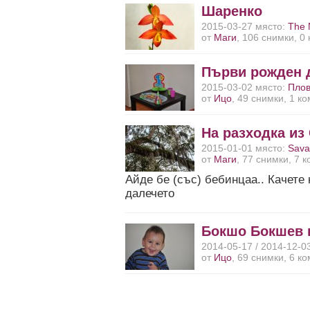
Шаренко
2015-03-27 място:
The 
от
Маги
, 106 снимки, 0
Първи рожден 
2015-03-02 място:
Пло
от
Ицо
, 49 снимки, 1 к
На разходка из 
2015-01-01 място:
Sav
от
Маги
, 77 снимки, 7 
Айде бе (със) бебинцаа.. Качете 
далечето
Бокшо Бокшев 
2014-05-17 / 2014-12-0
от
Ицо
, 69 снимки, 6 к