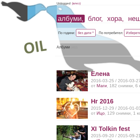
Unlogged
(влез)
албуми,
блог,
хора,
не
По години:
без дати ^
По потребител:
Изберет
Албуми
(462)
Елена
2016-03-25 / 2016-03-2
от
Маги
, 182 снимки, 6
Нг 2016
2015-12-29 / 2016-01-0
от
Ицо
, 129 снимки, 1 
XI Tolkin fest
2015-09-20 / 2015-09-2